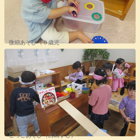
微細あそび（０歳児
ごっこあそび（回転ずし）